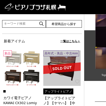
希望商品から探す
新着アイテム
一覧はこちら＞
新品
高年式・美品・中古AAA
SOLD OUT
To
Favorite
Favorite
アップライトピアノ
カワイ電子ピアノ
【アップライトピア
KAWAI CX302 Lomiy
ノ】【ヤマハ】【中