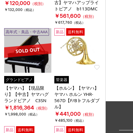
古】ヤマハアップライ
￥120,000
（税別）
トピアノ b113DMC
￥132,000
（税込）
￥561,600
（税別）
￥617,760
（税込）
高年式・美品・中古AAA
新品
送料無料
SOLD OUT
Favorite
Favorite
グランドピアノ
管楽器
【ヤマハ】【現品限
【ホルン】【ヤマハ】
り】【中古】ヤマハグ
ヤマハ ホルン YHR-
ランドピアノ C3SN
567D【F/B♭フルダブ
ル】
￥1,816,364
（税別）
￥441,000
￥1,998,000
（税別）
（税込）
￥485,100
（税込）
新品
送料無料
新品
送料無料