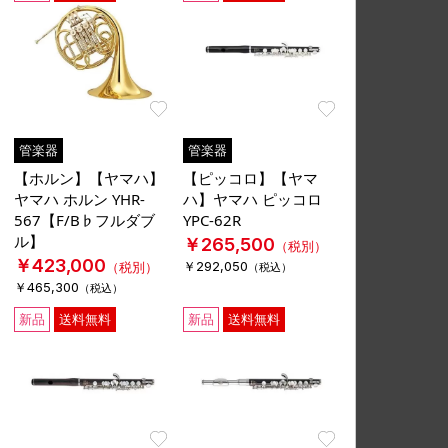
Favorite
Favorite
管楽器
管楽器
【ホルン】【ヤマハ】
【ピッコロ】【ヤマ
ヤマハ ホルン YHR-
ハ】ヤマハ ピッコロ
567【F/B♭フルダブ
YPC-62R
ル】
￥265,500
（税別）
￥423,000
￥292,050
（税別）
（税込）
￥465,300
（税込）
新品
送料無料
新品
送料無料
Favorite
Favorite