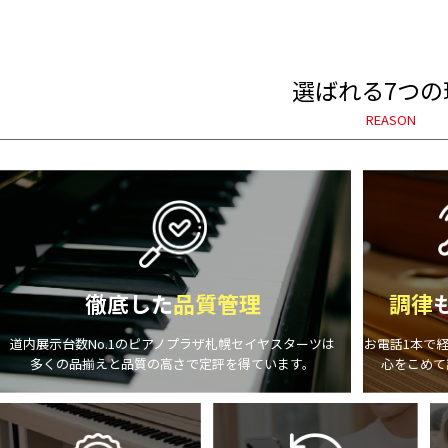
選ばれる7つの
REASON
徹底した
品質管理
調律
道内展示台数No.1のピアノプラザ札幌セイヤスターツは
お電話1本で
多くの品揃えと品質の高さで定評を得ています。
心をこめて