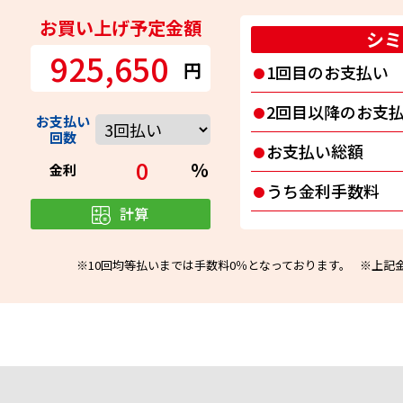
お買い上げ予定金額
シミ
925,650
円
1回目の
お支払い
2回目以降の
お支
お支払い
回数
お支払い
総額
0
％
金利
うち金利
手数料
計算
※10回均等払いまでは手数料0％となっております。
※上記