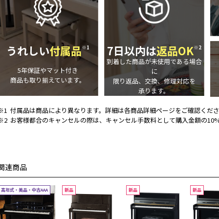
うれしい
付属品
7日以内は
返品OK
※1
※2
到着した商品が未使用である場合
5年保証やマット付き
に
商品も取り揃えています。
限り返品、交換、修理対応を
承ります。
※1
付属品は商品により異なります。詳細は各商品詳細ページをご確認くだ
※2
お客様都合のキャンセルの際は、キャンセル手数料として購入金額の10
関連商品
高年式・美品・中古AAA
新品
新品
新品