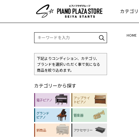
カテゴリ
HOME
下記よりコンディション、カテゴリ、
ブランド
を
選択いただく事で
気になる
商品
を
絞り込めます。
カテゴリーから探す
アップライ
電子ピアノ
トピアノ
グランド
管楽器
ピアノ
新商品
アクセサリー