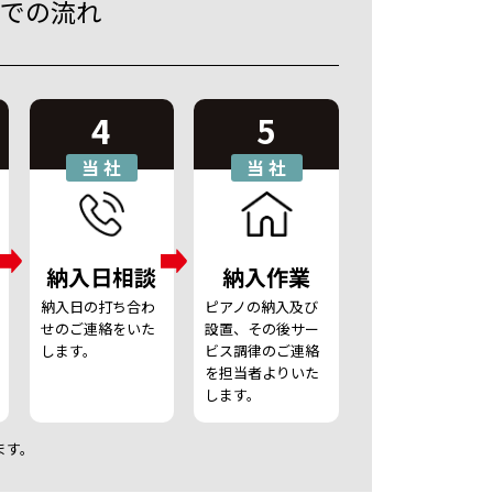
での流れ
4
5
当
社
当
社
納入日相談
納入作業
納入日の打ち合わ
ピアノの納入及び
せの
ご連絡をいた
設置、その後サー
します。
ビス
調律のご連絡
を担当者よりいた
します。
ます。