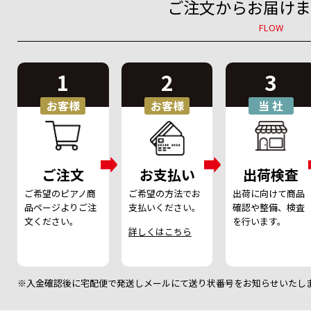
ご注文からお届けま
FLOW
1
2
3
お
客
様
お
客
様
当
社
ご注文
お支払い
出荷検査
ご希望のピアノ商
ご希望の方法でお
出荷に向けて商品
品ページより
ご注
支払いください。
確認や
整備、検査
文ください。
を行います。
詳しくはこちら
入金確認後に宅配便で発送しメールにて
送り状番号をお知らせいたし