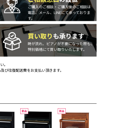
ご購入のご相談・ご購入後のご相談は
電話、メール、LINEにて承っておりま
す。
買い取り
も承ります
時が流れ、ピアノが不要になった際も、
特別価格にて買い取りいたします。
さい。
%及び往復配送費をお支払い頂きます。
新品
新品