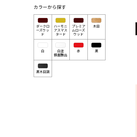
カラーから探す
ダークロ
ハーモニ
プレミア
木目
ーズウッ
アスマス
ムローズ
ド
タード
ウッド
白
白塗
赤
黒
鏡面艶出
黒木目調