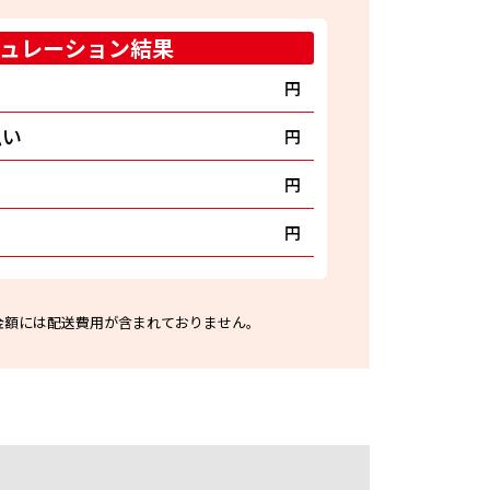
ュレーション結果
円
払い
円
円
円
金額には配送費用が含まれておりません。