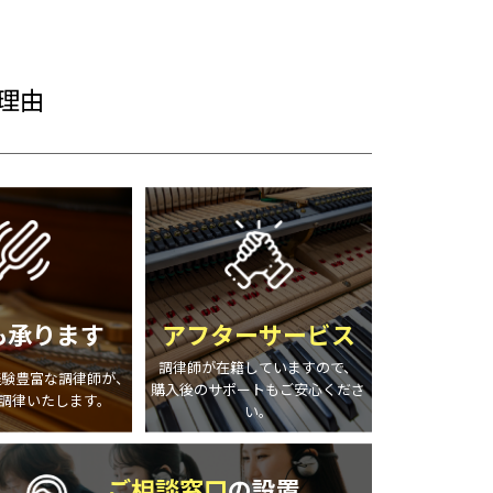
理由
も
承ります
アフター
サービス
調律師が在籍していますので、
経験豊富な調律師が、
購入後のサポートもご安心くださ
調律いたします。
い。
ご相談窓口
の設置