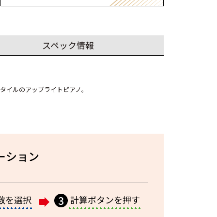
スペック情報
タイルのアップライトピアノ。
ーション
数を
選択
3
計算ボタンを
押す