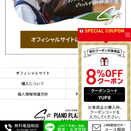
オフィシャルサイト
会社概要
購入について
ご利用規約
個人情報保護方針
特定商取引法に基づく表示
YUP8
無料電話相談
24
時間受付中！
LINEで気軽に相談
簡単！友達登録
メール相談
0120-88-5327