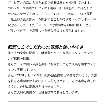
プ（ピアノ内部から音を放出させる隙間）を採用しています。
YUSシリーズ共通でピアノの下前板上部（鍵盤の下の部分）にト
ーンエスケープを施し、さらに「YUS1」「YUS3」では上屋根
（最上部の蓋の部分）を開放することができるトップサポートを
設けることで、また「YUS5」では譜面板を前面に開くことで、
グランドピアノを意識した自然な音抜けを実現しました。
細部にまでこだわった質感と使いやすさ
使う人の安全に配慮し、鍵盤蓋がゆっくり閉まるソフトランディ
ング機構を採用。
さらに、その回転金具を奥部に配置することで優美な腕木のデザ
インを実現しました。
また「YUS1」と「YUS3」の黒/鏡面艶出し塗色モデルには、楽譜
を載せる譜面板の上部に人工皮革を使用することで楽譜を滑りに
くくし、外観に高級感を持たせました。
さらに大切な鍵盤を守る鍵も標準で装備しています。