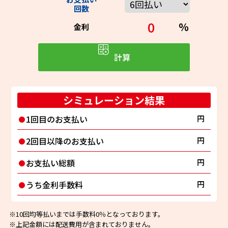
回数
0
％
金利
計算
シミュレーション結果
1回目の
お支払い
円
2回目以降の
お支払い
円
お支払い
総額
円
うち金利
手数料
円
※10回均等払いまでは手数料0％となっております。
※上記金額には配送費用が含まれておりません。