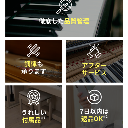
徹底した
品質管理
調律
も
アフター
承ります
サービス
7日以内は
うれしい
返品OK
※2
付属品
※1