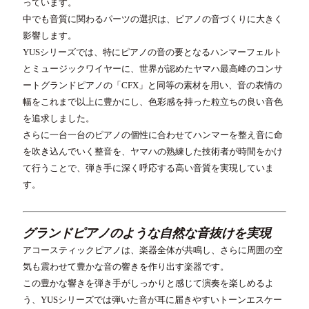
っています。
中でも音質に関わるパーツの選択は、ピアノの音づくりに大きく
影響します。
YUSシリーズでは、特にピアノの音の要となるハンマーフェルト
とミュージックワイヤーに、世界が認めたヤマハ最高峰のコンサ
ートグランドピアノの「CFX」と同等の素材を用い、音の表情の
幅をこれまで以上に豊かにし、色彩感を持った粒立ちの良い音色
を追求しました。
さらに一台一台のピアノの個性に合わせてハンマーを整え音に命
を吹き込んでいく整音を、ヤマハの熟練した技術者が時間をかけ
て行うことで、弾き手に深く呼応する高い音質を実現していま
す。
グランドピアノのような自然な音抜けを実現
アコースティックピアノは、楽器全体が共鳴し、さらに周囲の空
気も震わせて豊かな音の響きを作り出す楽器です。
この豊かな響きを弾き手がしっかりと感じて演奏を楽しめるよ
う、YUSシリーズでは弾いた音が耳に届きやすいトーンエスケー