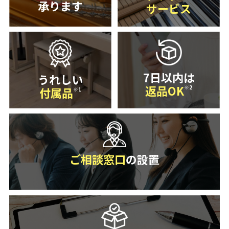
承ります
サービス
7日以内は
うれしい
返品OK
※2
付属品
※1
ご相談窓口
の設置