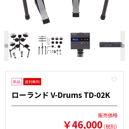
Favor
新品
送料無料
ローランド V-Drums TD-02K
販売価格
￥
46,000
（
税別
）