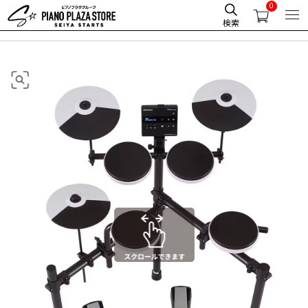
0
HOME
ローランド V-Drums TD-02K
検索