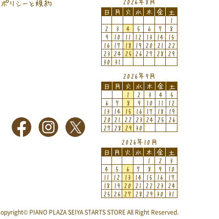
2026年8月
ポリシーと規約
日
月
火
水
木
金
土
1
2
3
4
5
6
7
8
9
10
11
12
13
14
15
16
17
18
19
20
21
22
23
24
25
26
27
28
29
30
31
2026年9月
日
月
火
水
木
金
土
1
2
3
4
5
6
7
8
9
10
11
12
13
14
15
16
17
18
19
20
21
22
23
24
25
26
27
28
29
30
2026年10月
日
月
火
水
木
金
土
1
2
3
4
5
6
7
8
9
10
11
12
13
14
15
16
17
18
19
20
21
22
23
24
25
26
27
28
29
30
31
opyright© PIANO PLAZA SEIYA STARTS STORE All Right Reserved.