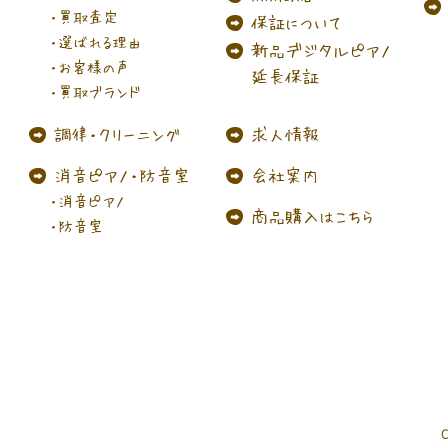
・買取査定
保証について
・選ばれる理由
新品
デジタルピアノ
・お客様の声
延長保証
・買取ブランド
調律・
クリーニング
求人情報
消音ピアノ
・防音室
会社案内
・消音ピアノ
商品購入はこちら
・防音室
C