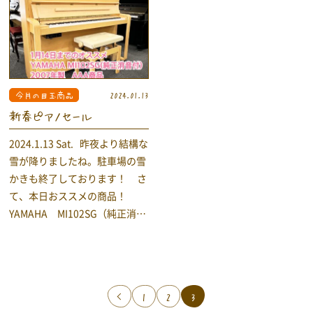
させていただき出荷致します。
( ゜Д゜) 大通公園も雪まつりの
アクション部分や外装、細部に
ご準備でお忙しそうですが開催
至りますまで再チェックを行い
できそうですね！ ついに！本
ます。ご安心ください。 ヤマ
日、新春セールも最終日です。
ハピアノもアップライトは2月1
昨日も沢山のお客様にご来店い
日より価格が変更になり値上が
ただきありがとうございまし
今月の目玉商品
2024.01.13
りしてしまいますね。 中古ピア
た。 最終日18：00まで皆様の
新春ピアノセール
ノも買取価格が上昇するので販
ご来店心よりお待ち致しており
売価格も値上がりしてしまいま
ます。 本日のピアノ YAMAHA
2024.1.13 Sat. 昨夜より結構な
す(T_T)/~~~ 私たちは豊富なラ
グランドピアノ（コンパクトサ
雪が降りましたね。駐車場の雪
インナップにてお客様にワクワ
イズ） GC1S（純正消音付）
かきも終了しております！ さ
ク楽しいお買い物をしていただ
2002年製 ヤマハ100周年記念モ
て、本日おススメの商品！
けますよう、 ピアノ買取も更に
デル 1,265,000円 税込 アップラ
YAMAHA MI102SG（純正消音
強化しこれからも道内No.1の展
イトとグランドピアノどちらか
付）2007年製 594,000円税込
示台数にてお待ち致しておりま
迷われているお客様に最適。 や
インテリアにピッタリな丸みの
す。 また新品ピアノ・新品電子
はりタッチ感・レスポンス・表
あるフォルム。消音付きで、夜
ピアノも大量一括仕入れにより
現力はアップライトでは得られ
の練習にも最適です。 新品同様
リーズナブルな価格にて、お客
ないものが実現できますので ご
1
2
3
くらい綺麗な商品ですのでお早