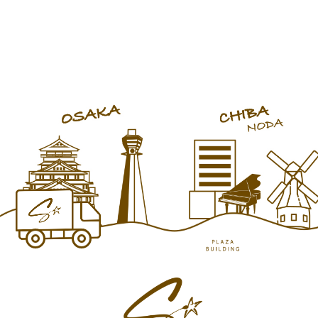
様にご提供させていただきま
試弾の上、ご選択いただけまし
めに… 本日も皆様のお越しを心
す。 今月は決算在庫一掃セール
たらと思います。消音付きで夜
よりお待ち致しております。
もございますので是非、見て触
も周りを気にせずレッスンがで
って弾いてご納得のいく商品を
きますよ。
お選びください。 いつも本当に
有難うございます。 是非ご来店
をお待ちしております！