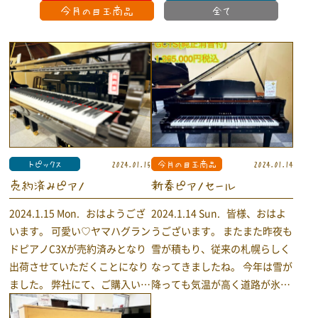
今月の目玉商品
全て
トピックス
2024.01.15
今月の目玉商品
2024.01.14
売約済みピアノ
新春ピアノセール
2024.1.15 Mon. おはようござ
2024.1.14 Sun. 皆様、おはよ
います。 可愛い♡ヤマハグラン
うございます。 またまた昨夜も
ドピアノC3Xが売約済みとなり
雪が積もり、従来の札幌らしく
出荷させていただくことになり
なってきましたね。 今年は雪が
ました。 弊社にて、ご購入いた
降っても気温が高く道路が氷っ
だきました商品は出荷前調整を
ちゃって滑って困っていました