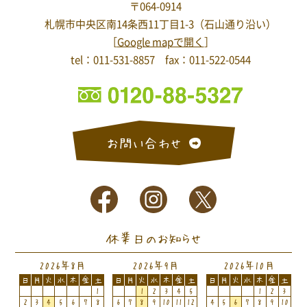
〒064-0914
札幌市中央区南14条西11丁目1-3
（石山通り沿い）
［
Google mapで開く
］
tel：011-531-8857 fax：011-522-0544
お問い合わせ
休業日のお知らせ
2026年8月
2026年9月
2026年10月
日
月
火
水
木
金
土
日
月
火
水
木
金
土
日
月
火
水
木
金
土
1
1
2
3
4
5
1
2
3
2
3
4
5
6
7
8
6
7
8
9
10
11
12
4
5
6
7
8
9
10